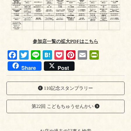
参加店一覧の拡大PDFはこちら
Fa
T
Li
H
P
Pi
E
Pr
ce
wi
ne
at
oc
nt
m
in
Share
Post
bo
tte
en
ke
er
ail
tF
ok
r
a
t
es
ri
110記念スタンプラリー
t
en
dl
第22回 こどもちゅうせんかい
y