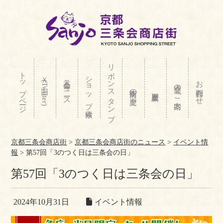
リボンスタンプ
トップページ
ショップ検索
Ｘ(旧Twitter)
三条会ニュース
お問合わせ
交通のご案内
商店街の歴史
京都三条会商店街
>
京都三条会商店街のニュース
>
イベント情
報
>
第57回「3のつく日は三条会の日」
第57回「3のつく日は三条会の日」
2024年10月31日
イベント情報