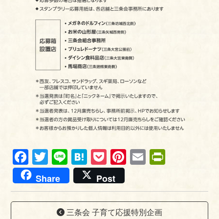
Fa
T
Li
H
P
Pi
E
Pr
ce
wi
ne
at
oc
nt
m
in
Share
Post
bo
tte
en
ke
er
ail
tF
ok
r
a
t
es
ri
三条会 子育て応援特別企画