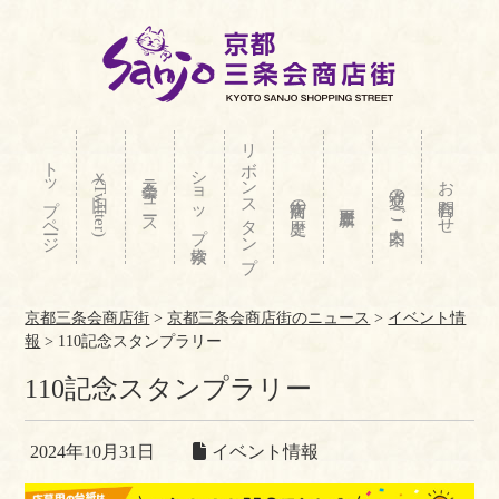
リボンスタンプ
トップページ
ショップ検索
Ｘ(旧Twitter)
三条会ニュース
お問合わせ
交通のご案内
商店街の歴史
京都三条会商店街
>
京都三条会商店街のニュース
>
イベント情
報
>
110記念スタンプラリー
110記念スタンプラリー
2024年10月31日
イベント情報