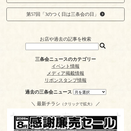
t
en
dl
第57回「3のつく日は三条会の日」
y
お店や過去の記事を検索
三条会ニュースのカテゴリー
イベント情報
メディア掲載情報
リボンスタンプ情報
過去の三条会ニュース
＼ 最新チラシ
／
（クリックで拡大）