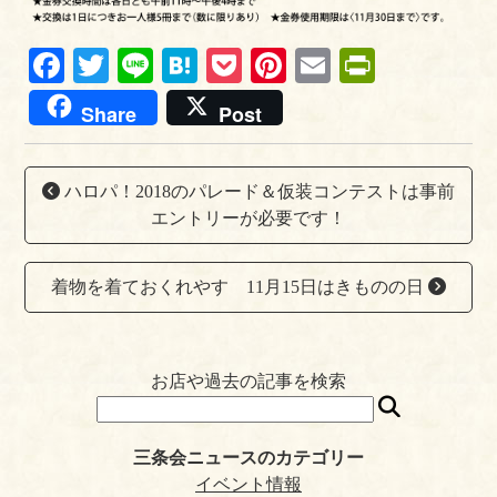
Fa
T
Li
H
P
Pi
E
Pr
ce
wi
ne
at
oc
nt
m
in
Share
Post
bo
tte
en
ke
er
ail
tF
ok
r
a
t
es
ri
ハロパ！2018のパレード＆仮装コンテストは事前
t
en
エントリーが必要です！
dl
y
着物を着ておくれやす 11月15日はきものの日
お店や過去の記事を検索
三条会ニュースのカテゴリー
イベント情報