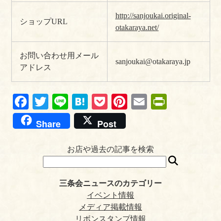
http://sanjoukai.original-
ショップURL
otakaraya.net/
お問い合わせ用メール
sanjoukai@otakaraya.jp
アドレス
Fa
T
Li
H
P
Pi
E
Pr
ce
wi
ne
at
oc
nt
m
in
Share
Post
bo
tte
en
ke
er
ail
tF
ok
r
a
t
es
ri
お店や過去の記事を検索
t
en
dl
三条会ニュースのカテゴリー
y
イベント情報
メディア掲載情報
リボンスタンプ情報