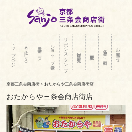
リボンスタンプ
トップページ
ショップ検索
Ｘ(旧Twitter)
三条会ニュース
お問合わせ
交通のご案内
商店街の歴史
京都三条会商店街
>
おたからや三条会商店街店
おたからや三条会商店街店