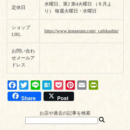
水曜日、第2 第4火曜日
（６月よ
定休日
り）
毎週火曜日・水曜日
ショップ
https://www.instagram.com/_cafekashin/
URL
お問い合わ
せメールア
ドレス
Fa
T
Li
H
P
Pi
E
Pr
ce
wi
ne
at
oc
nt
m
in
Share
Post
bo
tte
en
ke
er
ail
tF
ok
r
a
t
es
ri
お店や過去の記事を検索
t
en