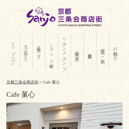
リボンスタンプ
トップページ
ショップ検索
Ｘ(旧Twitter)
三条会ニュース
お問合わせ
交通のご案内
商店街の歴史
京都三条会商店街
>
Cafe 菓心
Cafe 菓心