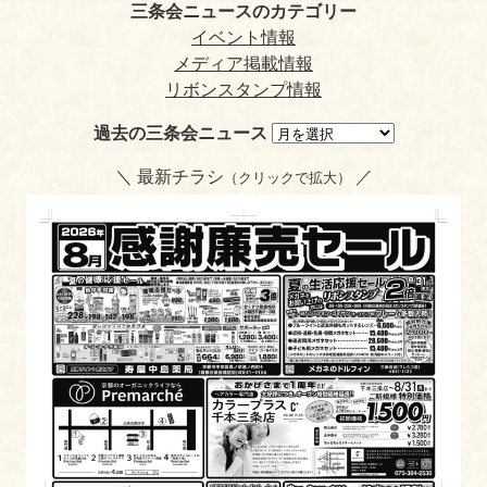
dl
三条会ニュースのカテゴリー
y
イベント情報
メディア掲載情報
リボンスタンプ情報
過去の三条会ニュース
＼ 最新チラシ
／
（クリックで拡大）