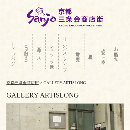
リボンスタンプ
トップページ
ショップ検索
Ｘ(旧Twitter)
三条会ニュース
お問合わせ
交通のご案内
商店街の歴史
京都三条会商店街
>
GALLERY ARTISLONG
GALLERY ARTISLONG