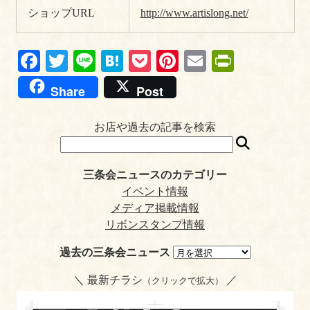
ショップURL
http://www.artislong.net/
Fa
T
Li
H
P
Pi
E
Pr
ce
wi
ne
at
oc
nt
m
in
Share
Post
bo
tte
en
ke
er
ail
tF
ok
r
a
t
es
ri
お店や過去の記事を検索
t
en
dl
三条会ニュースのカテゴリー
y
イベント情報
メディア掲載情報
リボンスタンプ情報
過去の三条会ニュース
＼ 最新チラシ
／
（クリックで拡大）