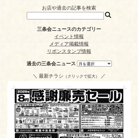
ok
r
a
t
es
ri
お店や過去の記事を検索
t
en
dl
三条会ニュースのカテゴリー
y
イベント情報
メディア掲載情報
リボンスタンプ情報
過去の三条会ニュース
＼ 最新チラシ
／
（クリックで拡大）