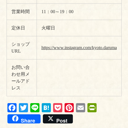
営業時間
11：00～19：00
定休日
火曜日
ショップ
https://www.instagram.com/kyoto.daruma
URL
お問い合
わせ用メ
ールアド
レス
Fa
T
Li
H
P
Pi
E
Pr
ce
wi
ne
at
oc
nt
m
in
Share
Post
bo
tte
en
ke
er
ail
tF