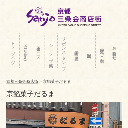
リボンスタンプ
トップページ
ショップ検索
Ｘ(旧Twitter)
三条会ニュース
お問合わせ
交通のご案内
商店街の歴史
京都三条会商店街
>
京餡菓子だるま
京餡菓子だるま