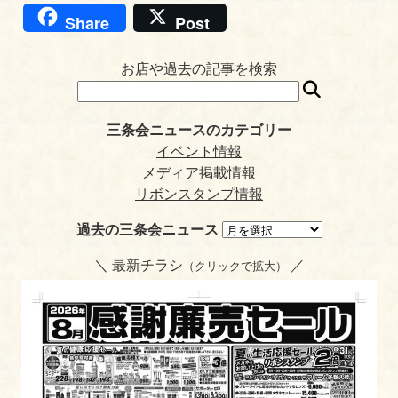
ce
wi
ne
at
oc
nt
m
in
Share
Post
bo
tte
en
ke
er
ail
tF
ok
r
a
t
es
ri
お店や過去の記事を検索
t
en
dl
三条会ニュースのカテゴリー
y
イベント情報
メディア掲載情報
リボンスタンプ情報
過去の三条会ニュース
＼ 最新チラシ
／
（クリックで拡大）