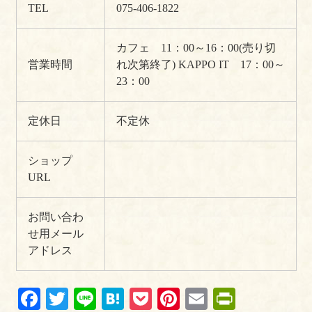
TEL
075-406-1822
カフェ 11：00～16：00(売り切
営業時間
れ次第終了)
KAPPO IT 17：00～
23：00
定休日
不定休
ショップ
URL
お問い合わ
せ用メール
アドレス
Fa
T
Li
H
P
Pi
E
Pr