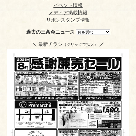
y
イベント情報
メディア掲載情報
リボンスタンプ情報
過去の三条会ニュース
＼ 最新チラシ
／
（クリックで拡大）