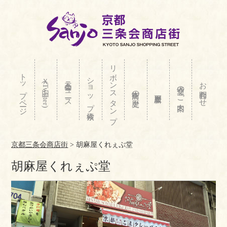
リボンスタンプ
トップページ
ショップ検索
Ｘ(旧Twitter)
三条会ニュース
お問合わせ
交通のご案内
商店街の歴史
京都三条会商店街
>
胡麻屋くれぇぷ堂
胡麻屋くれぇぷ堂