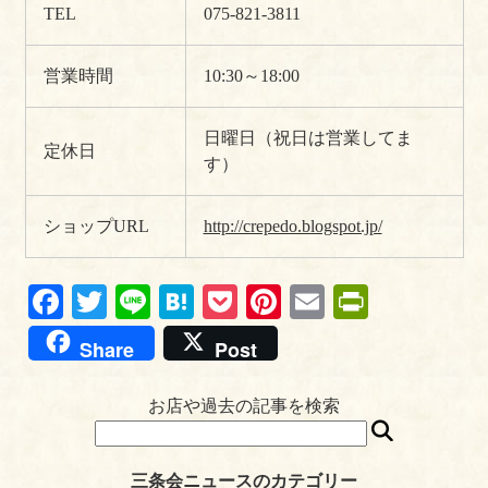
TEL
075-821-3811
営業時間
10:30～18:00
日曜日（祝日は営業してま
定休日
す）
ショップURL
http://crepedo.blogspot.jp/
Fa
T
Li
H
P
Pi
E
Pr
ce
wi
ne
at
oc
nt
m
in
Share
Post
bo
tte
en
ke
er
ail
tF
ok
r
a
t
es
ri
お店や過去の記事を検索
t
en
dl
三条会ニュースのカテゴリー