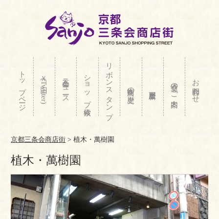
リボンスタンプ
トップページ
ショップ検索
Ｘ(旧Twitter)
三条会ニュース
お問合わせ
交通のご案内
商店街の歴史
京都三条会商店街
>
植木・萬樹園
植木・萬樹園