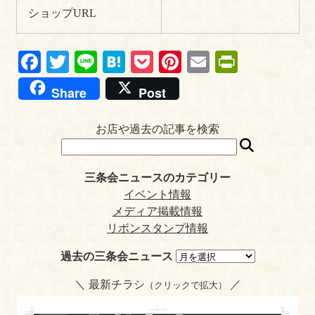
ショップURL
Fa
T
Li
H
P
Pi
E
Pr
ce
wi
ne
at
oc
nt
m
in
Share
Post
bo
tte
en
ke
er
ail
tF
ok
r
a
t
es
ri
お店や過去の記事を検索
t
en
dl
三条会ニュースのカテゴリー
y
イベント情報
メディア掲載情報
リボンスタンプ情報
過去の三条会ニュース
＼ 最新チラシ
／
（クリックで拡大）