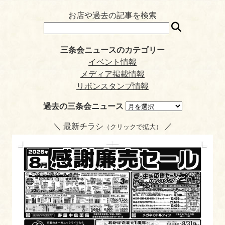
ok
r
a
t
es
ri
お店や過去の記事を検索
t
en
dl
三条会ニュースのカテゴリー
y
イベント情報
メディア掲載情報
リボンスタンプ情報
過去の三条会ニュース
＼ 最新チラシ
／
（クリックで拡大）