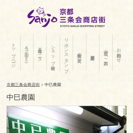
リボンスタンプ
トップページ
ショップ検索
Ｘ(旧Twitter)
三条会ニュース
お問合わせ
交通のご案内
商店街の歴史
京都三条会商店街
>
中巳農園
中巳農園