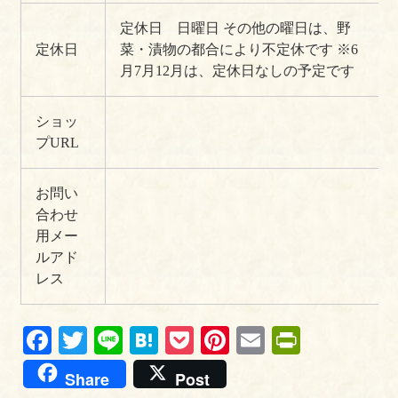
定休日 日曜日
その他の曜日は、野
定休日
菜・漬物の都合により不定休です
※6
月7月12月は、定休日なしの予定です
ショッ
プURL
お問い
合わせ
用メー
ルアド
レス
Fa
T
Li
H
P
Pi
E
Pr
ce
wi
ne
at
oc
nt
m
in
Share
Post
bo
tte
en
ke
er
ail
tF