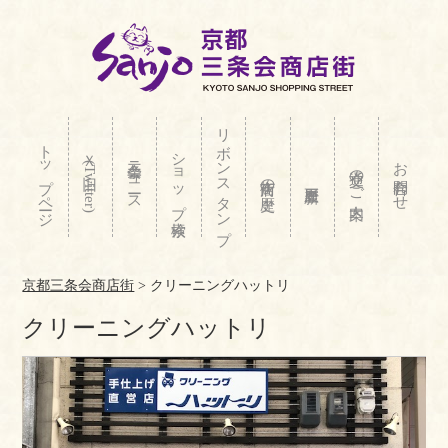
リボンスタンプ
トップページ
ショップ検索
Ｘ(旧Twitter)
三条会ニュース
お問合わせ
交通のご案内
商店街の歴史
京都三条会商店街
>
クリーニングハットリ
クリーニングハットリ