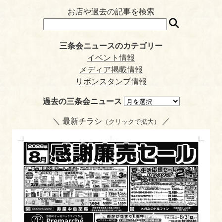
ok
r
a
t
es
ri
お店や過去の記事を検索
t
en
dl
三条会ニュースのカテゴリー
y
イベント情報
メディア掲載情報
リボンスタンプ情報
過去の三条会ニュース
＼ 最新チラシ
／
（クリックで拡大）