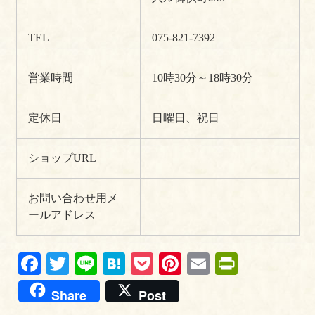
TEL
075-821-7392
営業時間
10時30分～18時30分
定休日
日曜日、祝日
ショップURL
お問い合わせ用メ
ールアドレス
Fa
T
Li
H
P
Pi
E
Pr
ce
wi
ne
at
oc
nt
m
in
Share
Post
bo
tte
en
ke
er
ail
tF