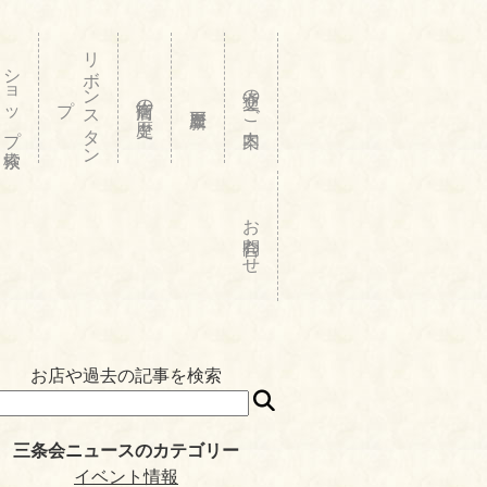
リ
ボ
ン
ス
タ
ン
ショップ検索
交通のご案内
プ
商店街の歴史
お問合わせ
お店や過去の記事を検索
三条会ニュースのカテゴリー
イベント情報