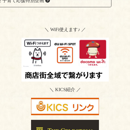
会 子育て応援特別企画
dl
y
＼ WiFi使えます♪ ／
＼ KICS紹介 ／