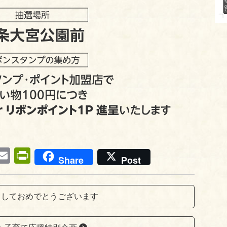
i
E
Pr
Share
Post
t
m
in
r
ail
tF
しておめでとうございます
s
ri
en