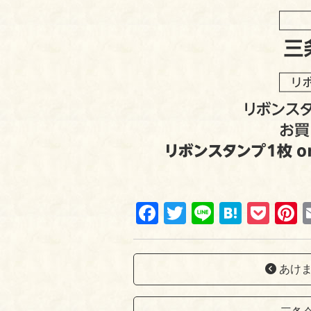
Fa
T
Li
H
P
P
ce
wi
ne
at
oc
n
bo
tte
en
ke
e
あけま
ok
r
a
t
e
t