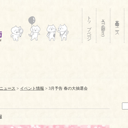
トップページ
Ｘ(旧Twitter)
三条会ニュース
ニュース
>
イベント情報
>
3月予告 春の大抽選会
報