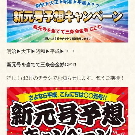
明治▶︎大正▶︎昭和▶︎平成▶︎？ ？
新元号を当てて三条会金券GET!
詳しくは3月のチラシでお知らせします。乞うご期待！