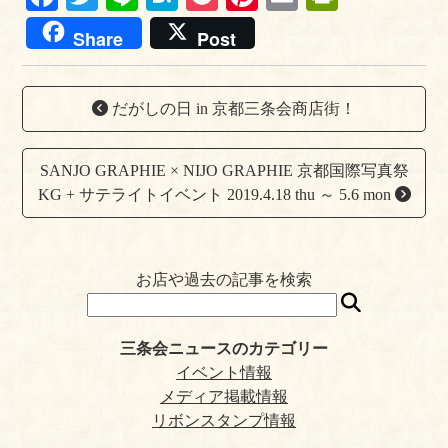
ce
wi
ne
at
oc
nt
m
in
Share
Post
bo
tte
en
ke
er
ail
tF
ok
r
a
t
es
ri
だがしの日 in 京都三条会商店街！
t
en
dl
SANJO GRAPHIE × NIJO GRAPHIE 京都国際写真祭
y
KG + サテライトイベント 2019.4.18 thu ～ 5.6 mon
お店や過去の記事を検索
三条会ニュースのカテゴリー
イベント情報
メディア掲載情報
リボンスタンプ情報