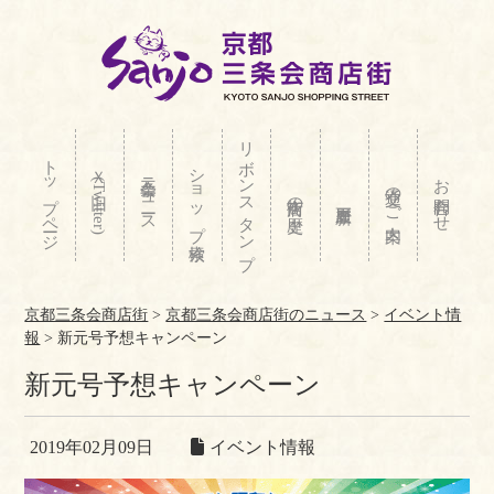
リボンスタンプ
トップページ
ショップ検索
Ｘ(旧Twitter)
三条会ニュース
お問合わせ
交通のご案内
商店街の歴史
京都三条会商店街
>
京都三条会商店街のニュース
>
イベント情
報
>
新元号予想キャンペーン
新元号予想キャンペーン
2019年02月09日
イベント情報