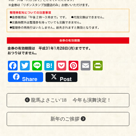
Fa
T
Li
H
P
Pi
E
Pr
ce
wi
ne
at
oc
nt
m
in
Share
Post
bo
tte
en
ke
er
ail
tF
ok
r
a
t
es
ri
龍馬よさこい’18 今年も演舞決定！
t
en
dl
新年のご挨拶
y