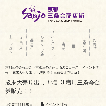
リボンスタンプ
トップページ
ショップ検索
Ｘ(旧Twitter)
三条会ニュース
お問合わせ
交通のご案内
商店街の歴史
京都三条会商店街
>
京都三条会商店街のニュース
>
イベント情
報
>
歳末大売り出し！2割り増し三条会金券販売！！
歳末大売り出し！2割り増し三条会金
券販売！！
2018年11月29日
イベント情報