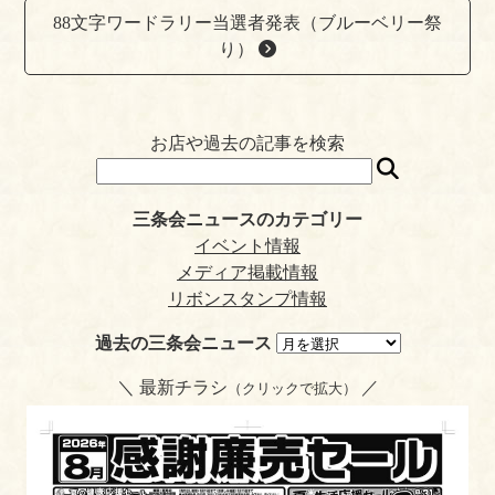
dl
88文字ワードラリー当選者発表（ブルーベリー祭
y
り）
お店や過去の記事を検索
三条会ニュースのカテゴリー
イベント情報
メディア掲載情報
リボンスタンプ情報
過去の三条会ニュース
＼ 最新チラシ
／
（クリックで拡大）