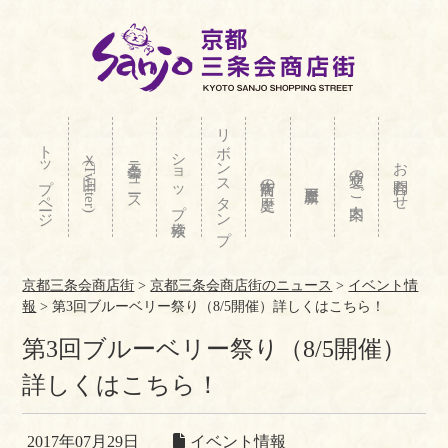
リボンスタンプ
トップページ
ショップ検索
Ｘ(旧Twitter)
三条会ニュース
お問合わせ
交通のご案内
商店街の歴史
京都三条会商店街
>
京都三条会商店街のニュース
>
イベント情
報
>
第3回ブルーベリー祭り（8/5開催）詳しくはこちら！
第3回ブルーベリー祭り（8/5開催）
詳しくはこちら！
2017年07月29日
イベント情報