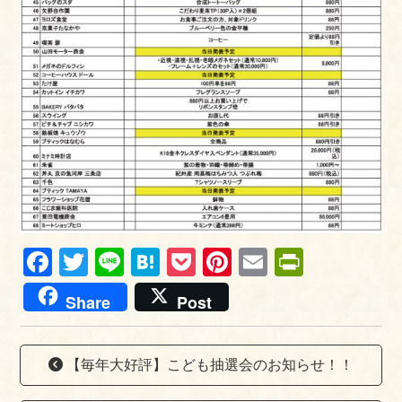
Fa
T
Li
H
P
Pi
E
Pr
ce
wi
ne
at
oc
nt
m
in
Share
Post
bo
tte
en
ke
er
ail
tF
ok
r
a
t
es
ri
【毎年大好評】こども抽選会のお知らせ！！
t
en